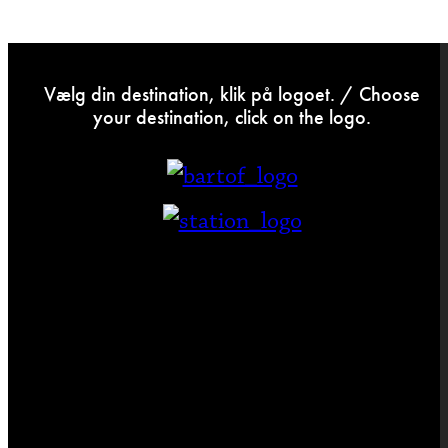
>
Vælg din destination, klik på logoet. / Choose
your destination, click on the logo.