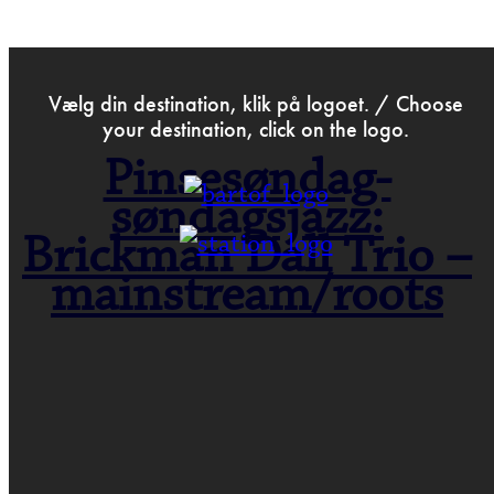
>
Jan 29th 2015
Vælg din destination, klik på logoet. / Choose
your destination, click on the logo.
Pinsesøndag-
søndagsjazz:
Brickman Dall Trio –
mainstream/roots