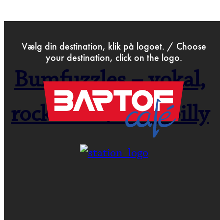
>
Nov 24th 2023
Vælg din destination, klik på logoet. / Choose
your destination, click on the logo.
Bumfuzzles – vokal,
50er
rock’n’roll/rockabilly