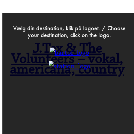
>
Oct 31st 2023
Vælg din destination, klik på logoet. / Choose
your destination, click on the logo.
J.Tex & The
Volunteers – vokal,
americana, country