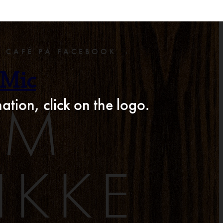
F CAFÉ PÅ FACEBOOK →
 Mic
AM
ation, click on the logo.
IKKE