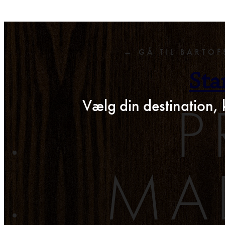
← GÅ TIL BARTOF
Sta
P
Vælg din destination, 
MA