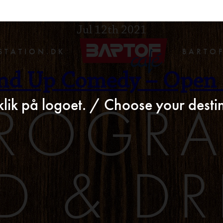
>
Jul 12th 2021
STATION.DK
BARTO
nd Up Comedy – Open
ROGR
klik på logoet. / Choose your destin
D & DR