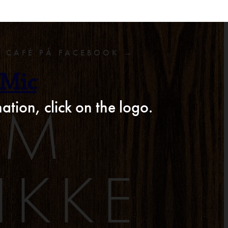
F CAFÉ PÅ FACEBOOK →
 Mic
AM
ation, click on the logo.
IKKE