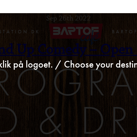
>
Sep 26th 2022
STATION.DK
BARTO
nd Up Comedy – Open
ROGR
klik på logoet. / Choose your destin
D & DR