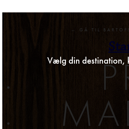
← GÅ TIL BARTOF
Sta
P
Vælg din destination, 
MA