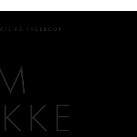
CAFÉ PÅ FACEBOOK →
AM
IKKE