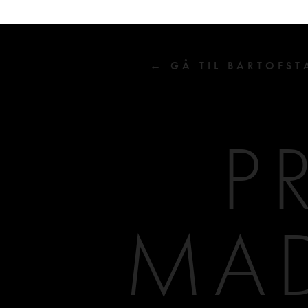
← GÅ TIL BARTOFST
P
MAD