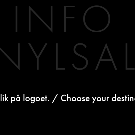
INFO
INYLSA
lik på logoet. / Choose your destina