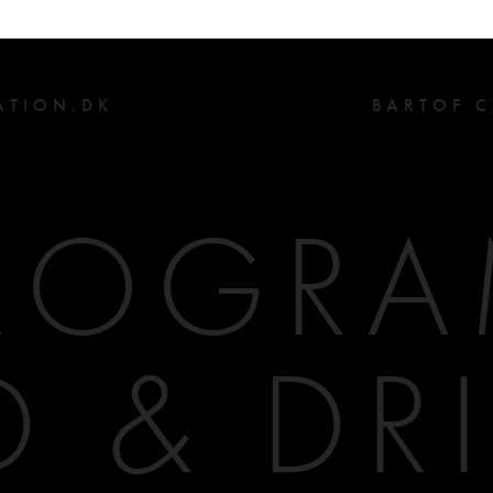
>
ATION.DK
BARTOF 
ROGR
 & DR