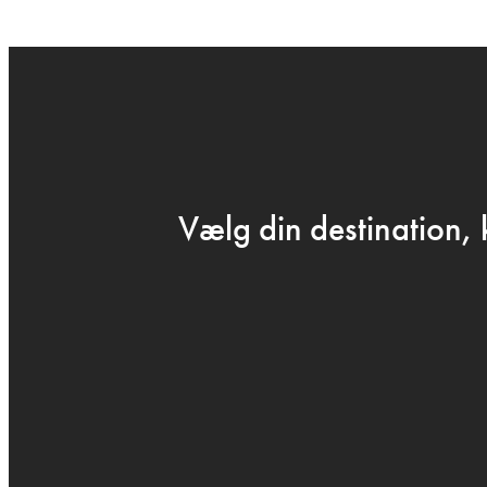
← GÅ TIL BARTOF
P
Vælg din destination, 
MA