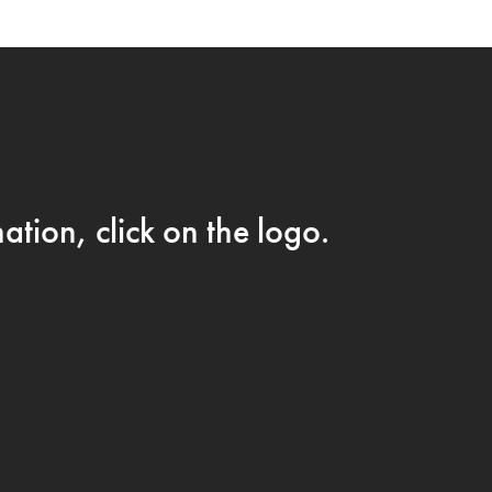
F CAFÉ PÅ FACEBOOK →
AM
ation, click on the logo.
IKKE