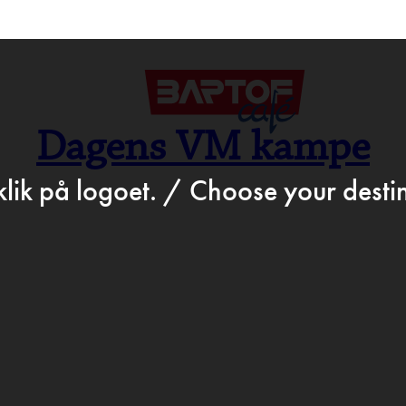
>
Jun 15th 2018
STATION.DK
BARTO
Dagens VM kampe
ROGR
klik på logoet. / Choose your destin
D & DR