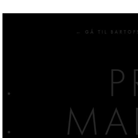
← GÅ TIL BARTOF
P
MA