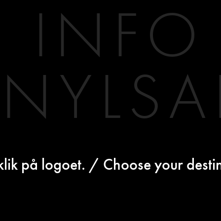
INFO
INYLSA
klik på logoet. / Choose your destin