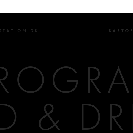
>
STATION.DK
BARTO
ROGR
D & DR