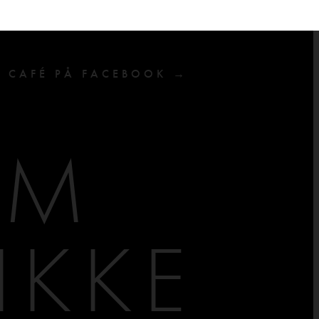
F CAFÉ PÅ FACEBOOK →
AM
IKKE