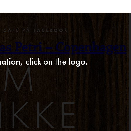
F CAFÉ PÅ FACEBOOK →
as Petri – Copenhagen
AM
ation, click on the logo.
IKKE