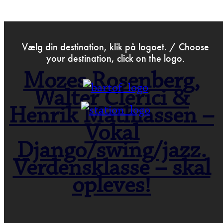
>
Oct 7th 2025
Vælg din destination, klik på logoet. / Choose
your destination, click on the logo.
Mozes Rosenberg,
Walter Clerici &
Henrik Mathiassen –
Vokal
Django/swing/jazz.
Verdensklasse – skal
opleves!