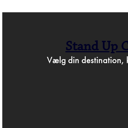
← GÅ TIL BARTOF
Stand Up 
P
Vælg din destination, 
MA