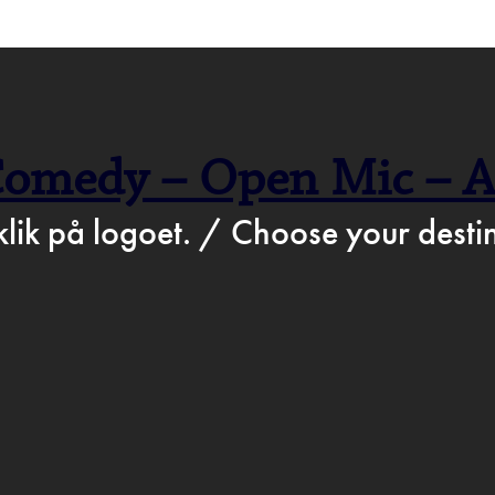
>
Jul 1st 2025
STATION.DK
BARTO
Comedy – Open Mic – A
ROGR
klik på logoet. / Choose your destin
D & DR