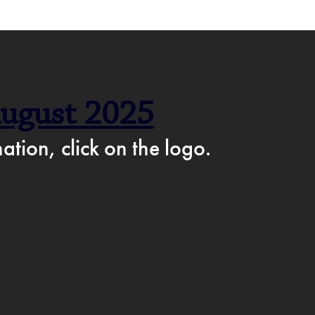
F CAFÉ PÅ FACEBOOK →
ugust 2025
AM
ation, click on the logo.
IKKE