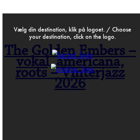
>
Jan 5th 2026
Vælg din destination, klik på logoet. / Choose
your destination, click on the logo.
The Golden Embers –
vokal, americana,
roots – Vinterjazz
2026