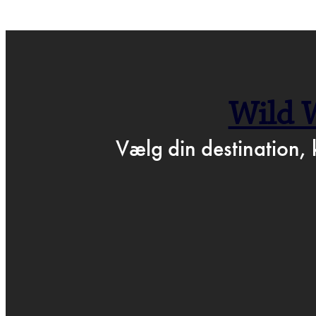
← GÅ TIL BARTOF
Wild 
P
Vælg din destination, 
MA