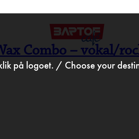
>
Sep 25th 2025
STATION.DK
BARTO
Wax Combo – vokal/rock
ROGR
klik på logoet. / Choose your destin
D & DR