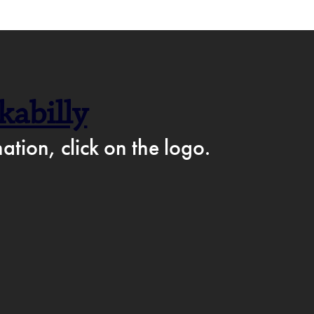
F CAFÉ PÅ FACEBOOK →
abilly
AM
ation, click on the logo.
IKKE