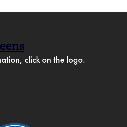
F CAFÉ PÅ FACEBOOK →
reens
AM
ation, click on the logo.
IKKE