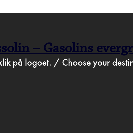
>
Nov 18th 2019
STATION.DK
BARTO
solin – Gasolins everg
ROGR
klik på logoet. / Choose your destin
D & DR