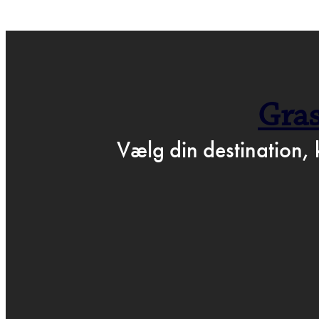
← GÅ TIL BARTOF
Gras
P
Vælg din destination, 
MA