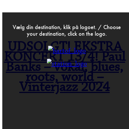
>
Jan 2nd 2024
Vælg din destination, klik på logoet. / Choose
your destination, click on the logo.
UDSOLGT! EKSTRA
KONCERT 13/4! Paul
Banks – vokal, blues,
roots, world –
Vinterjazz 2024