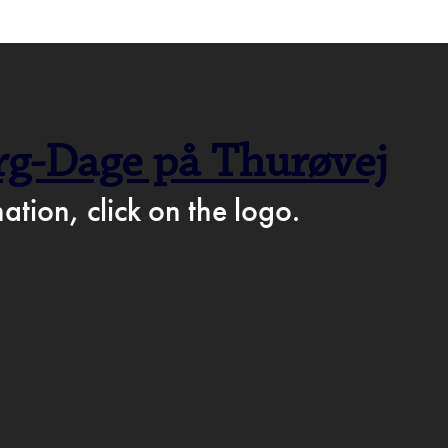
F CAFÉ PÅ FACEBOOK →
rg-Dage på Thurøvej
AM
ation, click on the logo.
IKKE