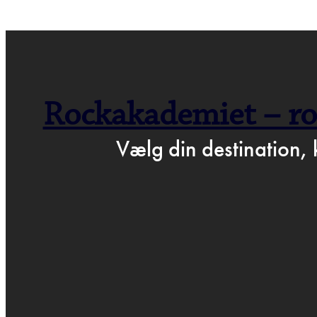
← GÅ TIL BARTOF
Rockakademiet – ro
P
Vælg din destination, 
MA