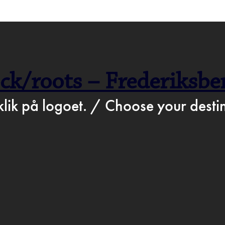
>
Apr 15th 2019
STATION.DK
BARTO
ck/roots – Frederiksbe
ROGR
klik på logoet. / Choose your destin
D & DR