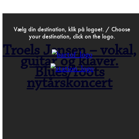
>
May 6th 2014
Vælg din destination, klik på logoet. / Choose
your destination, click on the logo.
Troels Jensen – vokal,
guitar og klaver.
Blues/roots
nytårskoncert