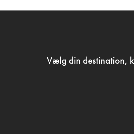
← GÅ TIL BARTOFST
P
Vælg din destination, k
MAD