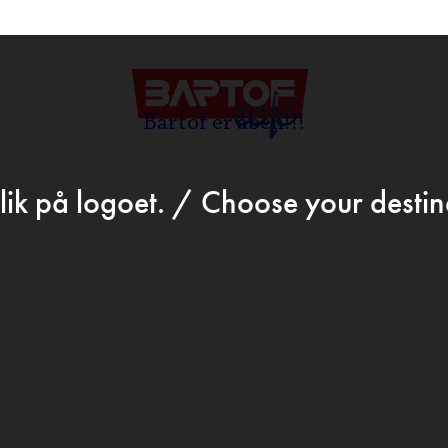
>
Jun 3rd 2020
ATION.DK
BARTOF 
Bartof er åben!!!
ROGR
lik på logoet. / Choose your destina
 & DR