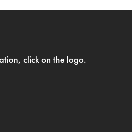
CAFÉ PÅ FACEBOOK →
AM
tion, click on the logo.
IKKE