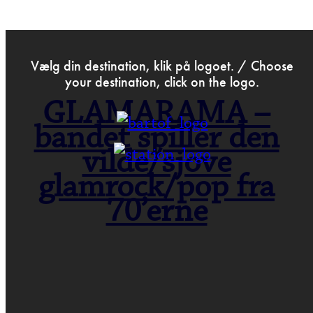
>
Sep 25th 2025
Vælg din destination, klik på logoet. / Choose
your destination, click on the logo.
GLAMARAMA –
bandet spiller den
vilde/sjove
glamrock/pop fra
70’erne