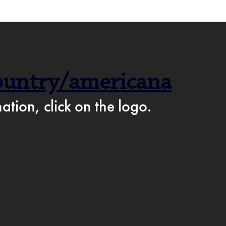
F CAFÉ PÅ FACEBOOK →
country/americana
AM
ation, click on the logo.
IKKE