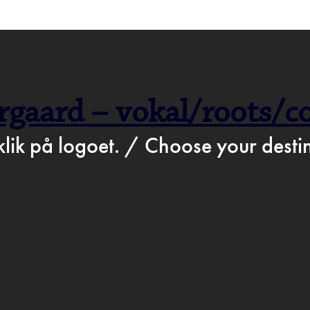
>
Feb 26th 2025
STATION.DK
BARTO
rgaard – vokal/roots/
ROGR
klik på logoet. / Choose your destin
D & DR