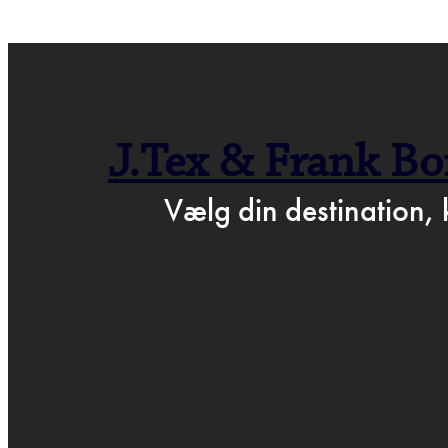
← GÅ TIL BARTOF
J.Tex & Frank Bo
P
Vælg din destination, 
MA