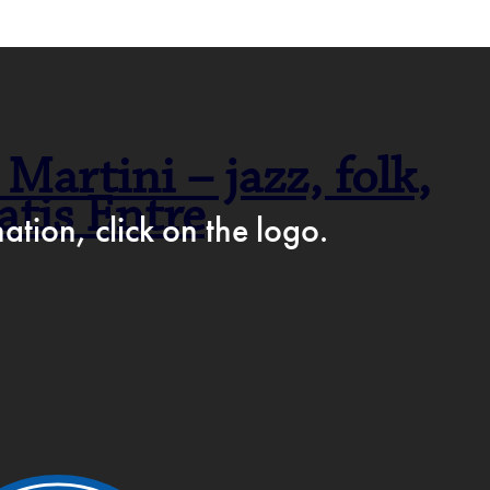
F CAFÉ PÅ FACEBOOK →
artini – jazz, folk,
atis Entre
AM
ation, click on the logo.
IKKE