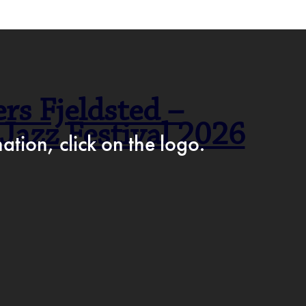
F CAFÉ PÅ FACEBOOK →
rs Fjeldsted –
azz Festival 2026
AM
ation, click on the logo.
IKKE