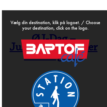
>
Nov 3rd 2015
Vælg din destination, klik på logoet. / Choose
your destination, click on the logo.
ØJ-Dag –
Julebryggen flyder
hele dagen…
pjæse pdf