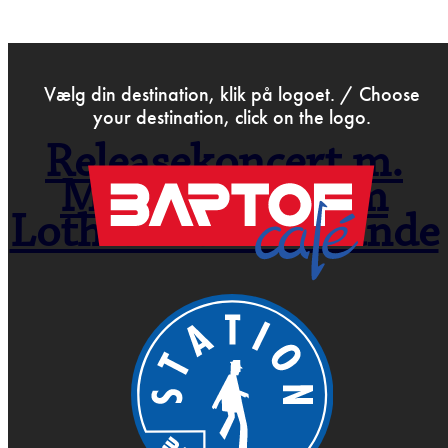
>
Jul 31st 2018
Vælg din destination, klik på logoet. / Choose
your destination, click on the logo.
Releasekoncert m.
Mik Schack, Tim
Lothar & Peter Nande