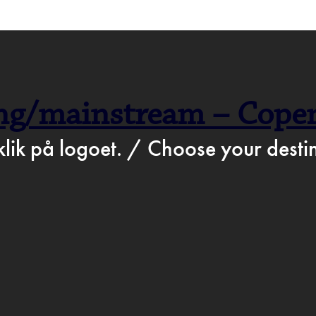
>
Jun 3rd 2021
STATION.DK
BARTO
g/mainstream – Copen
ROGR
klik på logoet. / Choose your destin
D & DR