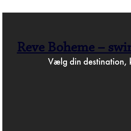
← GÅ TIL BARTOF
Reve Boheme – swin
P
Vælg din destination, 
MA