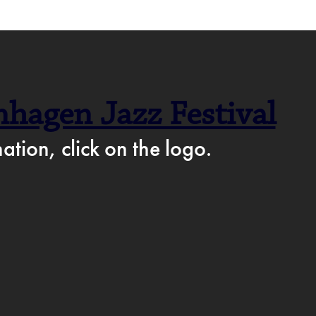
F CAFÉ PÅ FACEBOOK →
hagen Jazz Festival
AM
ation, click on the logo.
IKKE