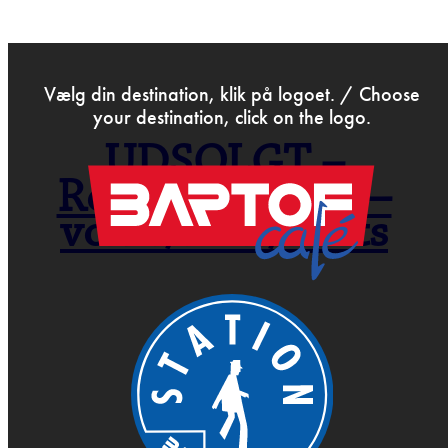
>
Oct 31st 2025
Vælg din destination, klik på logoet. / Choose
your destination, click on the logo.
UDSOLGT –
Rockakademiet –
vokal/rock/roots