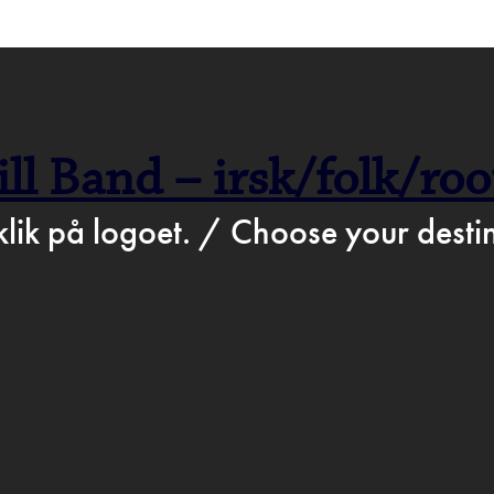
>
Feb 4th 2020
STATION.DK
BARTO
ll Band – irsk/folk/root
ROGR
klik på logoet. / Choose your destin
D & DR