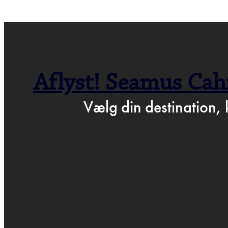
← GÅ TIL BARTOF
Aflyst! Seamus Cahi
P
Vælg din destination, 
MA