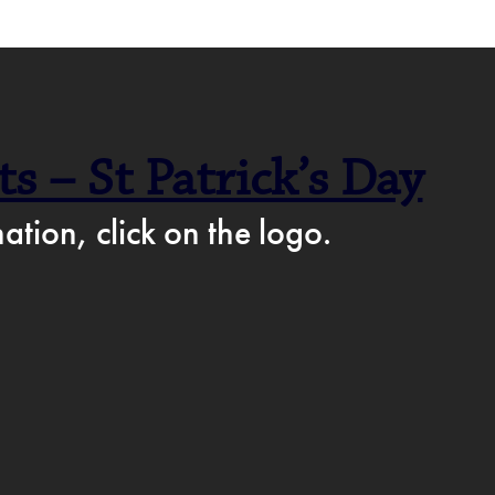
F CAFÉ PÅ FACEBOOK →
s – St Patrick’s Day
AM
ation, click on the logo.
IKKE