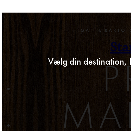
← GÅ TIL BARTOF
Sta
P
Vælg din destination, 
MA