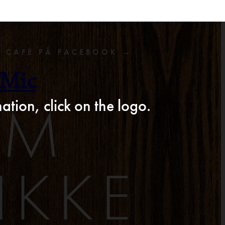
F CAFÉ PÅ FACEBOOK →
 Mic
AM
ation, click on the logo.
IKKE