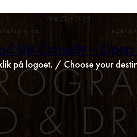
>
Aug 21st 2024
STATION.DK
BARTO
nd Up Comedy – Open
ROGR
klik på logoet. / Choose your destin
D & DR