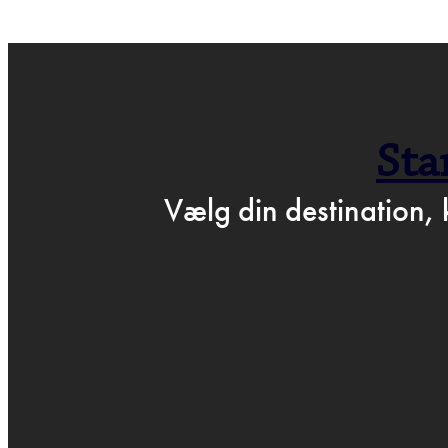
← GÅ TIL BARTOF
Sta
P
Vælg din destination, 
MA