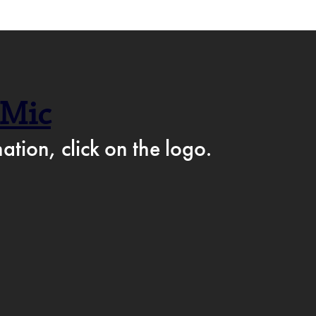
F CAFÉ PÅ FACEBOOK →
 Mic
AM
ation, click on the logo.
IKKE