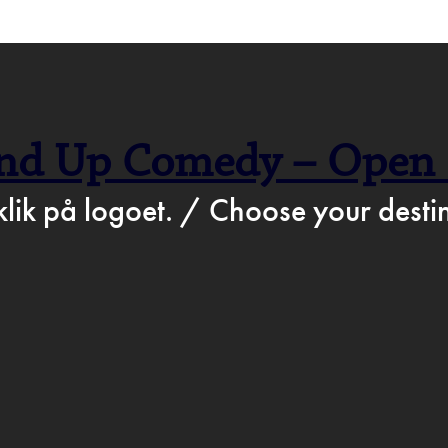
>
Apr 3rd 2017
STATION.DK
BARTO
nd Up Comedy – Open
ROGR
klik på logoet. / Choose your destin
D & DR