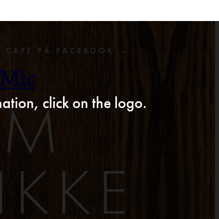
F CAFÉ PÅ FACEBOOK →
 Mic
AM
ation, click on the logo.
IKKE