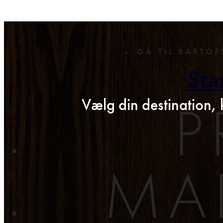
← GÅ TIL BARTOF
Sta
P
Vælg din destination, 
MA