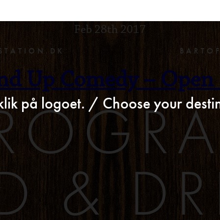
>
Feb 28th 2017
STATION.DK
BARTO
nd Up Comedy – Open
ROGR
klik på logoet. / Choose your destin
D & DR