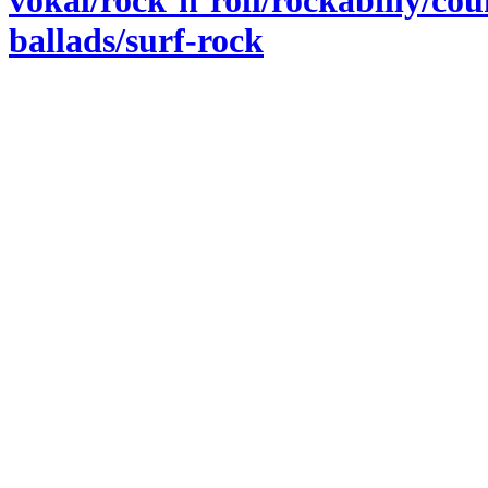
vokal/rock‘n’roll/rockabilly/cou
ballads/surf-rock